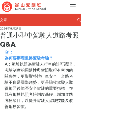
崑山駕訓班
Kunsun Driving School
文章
2024年8月27日
普通小型車駕駛人道路考照
Q&A
Q1：
為何要辦理道路駕駛考驗？
A：
駕駛執照為駕駛人行車的許可憑證，
考驗制度的周延性與駕照取得有密切的
關聯性，更影響整體行車安全，道路考
驗不僅是國際趨勢，更是驗收駕駛人取
得駕照後能否安全駕駛的重要指標，在
既有駕駛執照考驗制度基礎上增加道路
考驗項目，以提升駕駛人駕駛技能及改
善駕駛習慣。