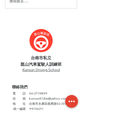
撰寫留言......
賀！本班112年度榮獲 駕
訓班評鑑優等獎
台南市私立
崑山汽車駕駛人訓練班
Kunsun Driving School
聯絡我們
​電 話
06-2719899
信 箱
kunsun512tw@yahoo.com.tw
地 址
台南市永康區復興路52-201號
統一編號
99136211