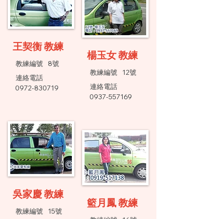
王契衡 教練
楊玉女 教練
​教練編號
8號
​教練編號
12號
連絡電話
連絡電話
0972-830719
0937-557169
吳家慶 教練
籃月鳳 教練
​教練編號
15號