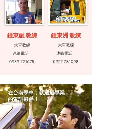
鍾東融 教練
鍾東洲 教練
​大車教練
​大車教練
連絡電話
連絡電話
0939-721675
0927-781098
在台南學車，就選最專業
的駕訓夥伴！