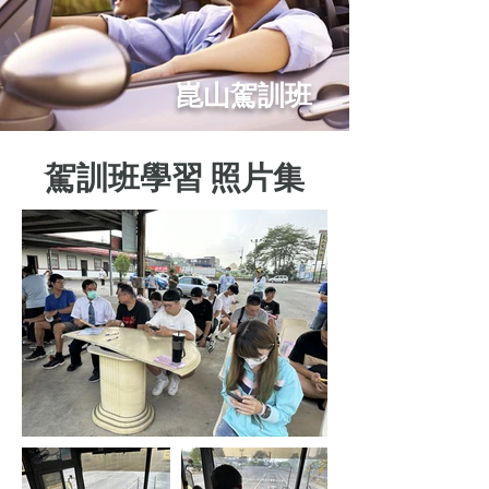
崑山駕訓班
駕訓班學習 照片集