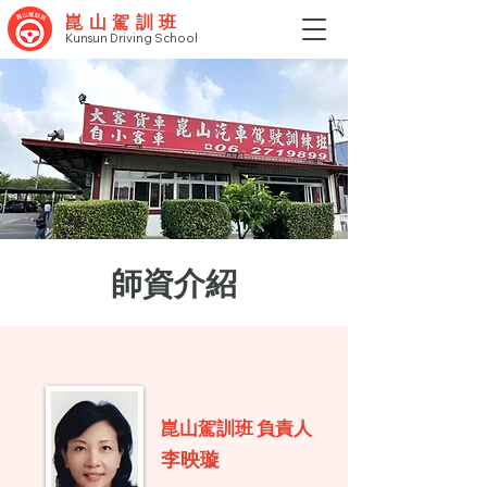
崑山駕訓班
Kunsun Driving School
師資介紹
​崑山駕訓班 負責人
李映璇